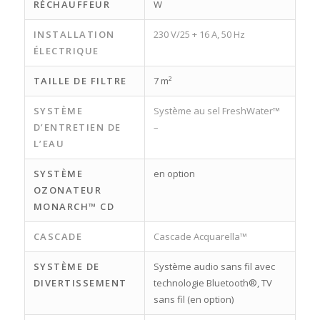
RÉCHAUFFEUR
W
INSTALLATION
230 V/25 + 16 A, 50 Hz
ÉLECTRIQUE
TAILLE DE FILTRE
7 m²
SYSTÈME
Système au sel FreshWater™
D’ENTRETIEN DE
–
L’EAU
SYSTÈME
en option
OZONATEUR
MONARCH™ CD
CASCADE
Cascade Acquarella™
SYSTÈME DE
Système audio sans fil avec
DIVERTISSEMENT
technologie Bluetooth®, TV
sans fil (en option)