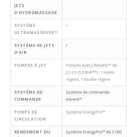
JETS
D’HYDROMASSAGE
SYSTÈME
/
ULTRAMASSEUSE™
SYSTÈME DE JETS
/
D’AIR
POMPES À JET
Pompes à jet 2 ReliaFlo™ de
2,5 CV (5,0 BHP**) ; 1 mono
régime, 1 double régime
SYSTÈME DE
Système de commande
COMMANDE
Advent™
POMPE DE
Système EnergyPro™
CIRCULATION
RENDEMENT DU
Système EnergyPro™ de 3 000