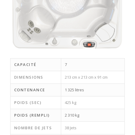
CAPACITÉ
7
DIMENSIONS
213 cm x 213 cm x 91 cm
CONTENANCE
1 325 litres
POIDS (SEC)
425 kg
POIDS (REMPLI)
2 310 kg
NOMBRE DE JETS
38 Jets