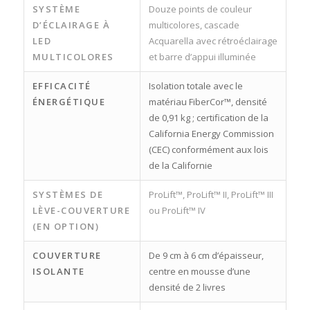
SYSTÈME
Douze points de couleur
D’ÉCLAIRAGE À
multicolores, cascade
LED
Acquarella avec rétroéclairage
MULTICOLORES
et barre d’appui illuminée
EFFICACITÉ
Isolation totale avec le
ÉNERGÉTIQUE
matériau FiberCor™, densité
de 0,91 kg ; certification de la
California Energy Commission
(CEC) conformément aux lois
de la Californie
SYSTÈMES DE
ProLift™, ProLift™ II, ProLift™ III
LÈVE-COUVERTURE
ou ProLift™ IV
(EN OPTION)
COUVERTURE
De 9 cm à 6 cm d’épaisseur,
ISOLANTE
centre en mousse d’une
densité de 2 livres