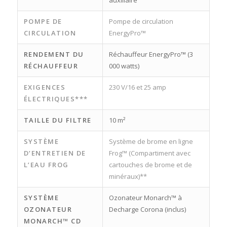
auxiliaire
POMPE DE
Pompe de circulation
CIRCULATION
EnergyPro™
RENDEMENT DU
Réchauffeur EnergyPro™ (3
RÉCHAUFFEUR
000 watts)
EXIGENCES
230 V/16 et 25 amp
ÉLECTRIQUES***
TAILLE DU FILTRE
10 m²
SYSTÈME
Système de brome en ligne
D’ENTRETIEN DE
Frog™ (Compartiment avec
L’EAU FROG
cartouches de brome et de
minéraux)**
SYSTÈME
Ozonateur Monarch™ à
OZONATEUR
Decharge Corona (inclus)
MONARCH™ CD