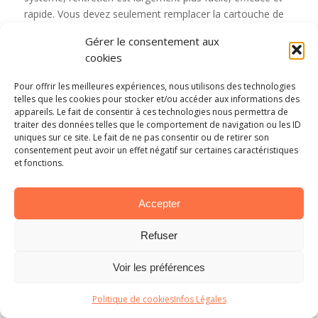
rapide. Vous devez seulement remplacer la cartouche de
brome tous les mois pour avoir une eau parfaitement
Gérer le consentement aux
claire, propre et étincelante.
cookies
Pour offrir les meilleures expériences, nous utilisons des technologies
telles que les cookies pour stocker et/ou accéder aux informations des
appareils. Le fait de consentir à ces technologies nous permettra de
traiter des données telles que le comportement de navigation ou les ID
uniques sur ce site. Le fait de ne pas consentir ou de retirer son
consentement peut avoir un effet négatif sur certaines caractéristiques
et fonctions.
Accepter
Refuser
Les points de lumière
Voir les préférences
Les points de lumière, avec leur système d’éclairage LED,
fonctionnent avec des rayons rétro réfléchissants qui se
Politique de cookies
Infos Légales
fondent en cascade le long du bord de l’eau de votre spa