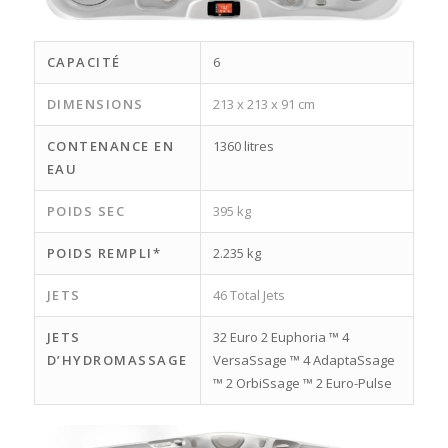
CAPACITÉ
6
DIMENSIONS
213 x 213 x 91 cm
CONTENANCE EN
1360 litres
EAU
POIDS SEC
395 kg
POIDS REMPLI*
2.235 kg
JETS
46 Total Jets
JETS
32 Euro 2 Euphoria ™ 4
D’HYDROMASSAGE
VersaSsage ™ 4 AdaptaSsage
™ 2 OrbiSsage ™ 2 Euro-Pulse