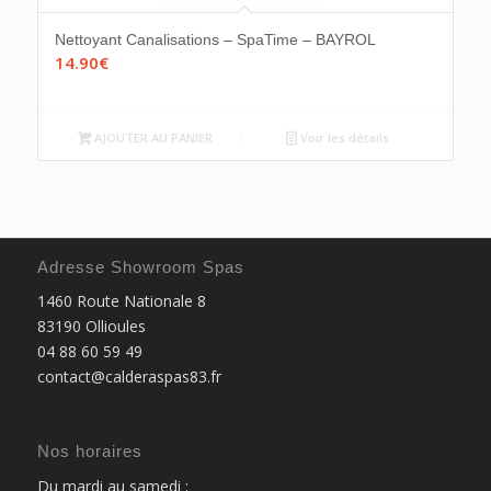
Nettoyant Canalisations – SpaTime – BAYROL
14.90
€
AJOUTER AU PANIER
Voir les détails
Adresse Showroom Spas
1460 Route Nationale 8
83190 Ollioules
04 88 60 59 49
contact@calderaspas83.fr
Nos horaires
Du mardi au samedi :